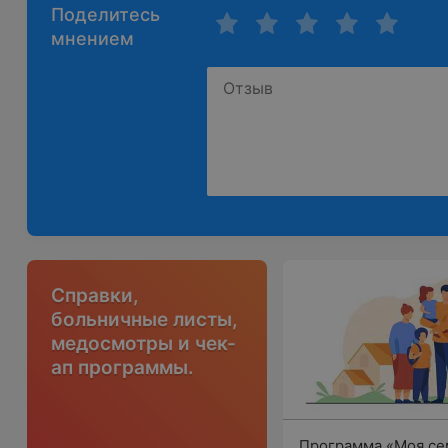
Поделитесь
мнением
Справки,
больничные листы,
медосмотры и чек-
ап программы.
Программа «Моя се