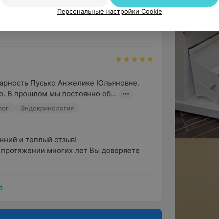
оделиться своими впечатлениями!

Персональные настройки Cookie
 Елены Владимировны оставил у Вас п...
арность Пусько Анжелике Юльяновне. 
. В прошлом мы постоянно об...
лог
Эндокринология
ний и теплый отзыв!

а протяжении многих лет Вы доверяете 
ё