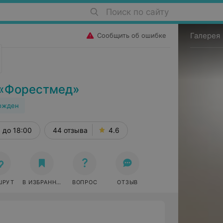
Поиск по сайту
Галерея
Сообщить об ошибке
 «Форестмед»
ржден
9В
до 18:00
44 отзыва
4.6
ШРУТ
В ИЗБРАННОЕ
ВОПРОС
ОТЗЫВ