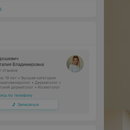
ё
ии
ующие косметологические процедуры:
рошевич
талия Владимировна
т отзывов
аж 19 лет
•
Высшая категория
рматовенеролог • Дерматолог •
тский дерматолог • Косметолог
пись по телефону
оксина.
Записаться