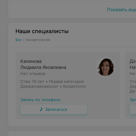
Показать ещ
Манипуляц
Наши специалисты
Все
/
Косметология
В медицинском центре «Форестмед» доступны след
Калинова
До
Контурная пластика лица.
Людмила Яковлевна
На
Биоревитализация и мезотерапия кожи.
Нет отзывов
Не
Стаж 19 лет
•
Первая категория
Ст
Плазмотерапия.
Дерматовенеролог • Косметолог
Де
Де
Лечение локального гипергидроза.
Запись по телефону
За
Коррекция морщин препаратом на основе ботулот
Записаться
Коррекция и увеличение губ.