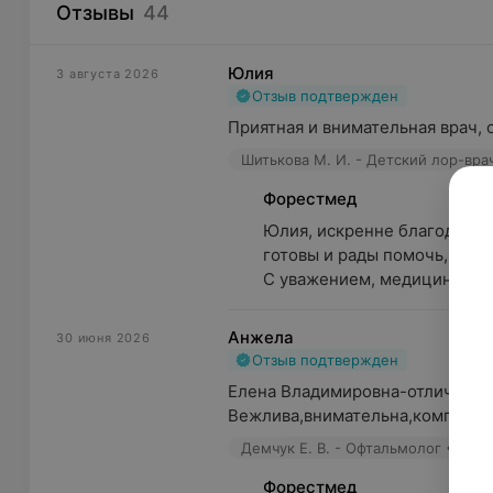
Отзывы
44
Юлия
3 августа 2026
Отзыв подтвержден
Приятная и внимательная врач,
Шитькова М. И. - Детский лор-вра
Форестмед
Юлия, искренне благодарим 
готовы и рады помочь, обращ
С уважением, медицинс...
Анжела
30 июня 2026
Отзыв подтвержден
Елена Владимировна-отличный 
Вежлива,внимательна,компетент
Демчук Е. В. - Офтальмолог • Дет
Форестмед