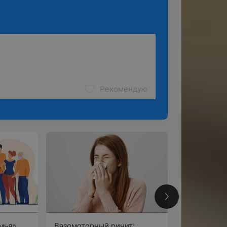
Рекомендую
2
мья»
Вазомоторный ринит: