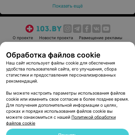
Показать ещё
О проекте
Новости проекта
Размещение рекламы
Медицинский маркетинг
Публичный договор
Обработка файлов cookie
Пользовательское соглашение
Способы оплаты
Наш сайт использует файлы cookie для обеспечения
Вакансии
Партнеры
удобства пользователей сайта, его улучшения, сбора
Написать руководителю 103.by
статистики и предоставления персонализированных
Написать в поддержку
рекомендаций.
Персональные настройки cookie
Вы можете настроить параметры использования файлов
Обработка персональных данных
cookie или изменить свое согласие в более позднее время.
Для получения дополнительной информации о целях,
сроках и порядке использования файлов cookie вы
можете ознакомиться с нашей
Политикой обработки
файлов cookie