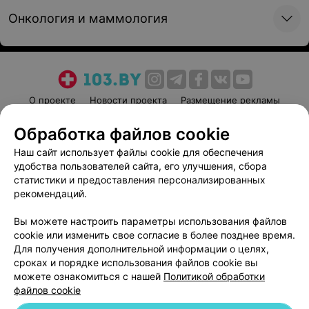
Онкология и маммология
О проекте
Новости проекта
Размещение рекламы
Медицинский маркетинг
Публичный договор
Обработка файлов cookie
Пользовательское соглашение
Способы оплаты
Наш сайт использует файлы cookie для обеспечения
Вакансии
Партнеры
удобства пользователей сайта, его улучшения, сбора
Написать руководителю 103.by
статистики и предоставления персонализированных
рекомендаций.
Написать в поддержку
Персональные настройки cookie
Вы можете настроить параметры использования файлов
cookie или изменить свое согласие в более позднее время.
Обработка персональных данных
Для получения дополнительной информации о целях,
сроках и порядке использования файлов cookie вы
можете ознакомиться с нашей
Политикой обработки
файлов cookie